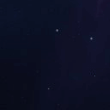
下一篇
山猫与
导航
首页
芒果体育-最权威热门的全球体育赛