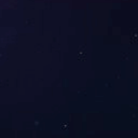
神秘人2017年对决揭秘背后的真相与传奇故事
网站地图
XML