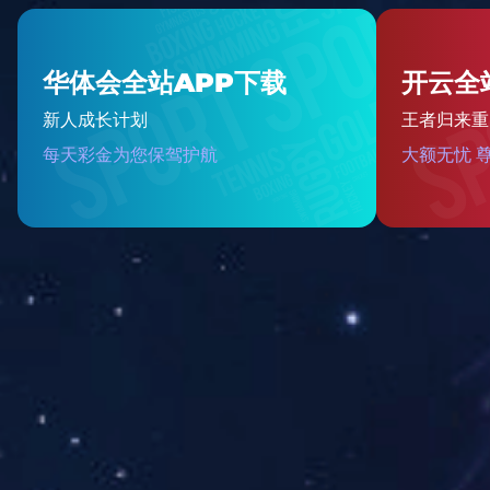
波
20
波茨
神，
赫文
策略
以深
面详
最新资讯