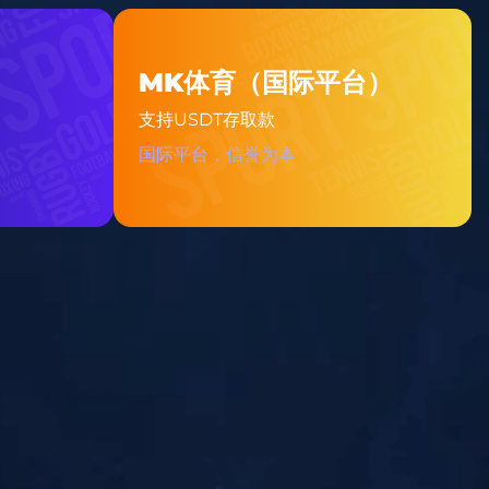
精神的碰撞
两位运动员的个人才能和竞技精
活的打法和战术调整能力，与李
应挑战。这场对决不仅是技术与
李赫文在比赛中的表现，我们可
保持竞技精神。本文将从四个方
精神。