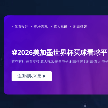
首页
介绍芒