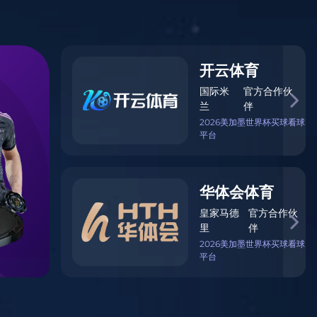
立即预约
站