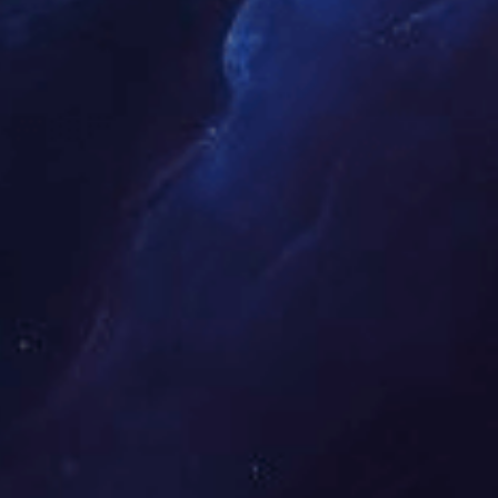
，从职业生涯规划来看，每位顶尖运动员都希望能够通过自己的
对于字母哥而言，这不仅仅是追求胜利的问题，更包含了如何塑
望能成为历史上伟大的篮球运动员之一，而这需要有足够多且重
，在做出拒绝提前续约这一决定时，他实际上是在为自己的长远
雄鹿并不是实现该目标最有效的方法，那么等待合适时机再做决
其他杰出的球员如何处理自己的合同问题，也可能给他带来启示
来方向。
，与此同时，职业生涯规划还涉及到身边团队建设的问题。在如
，一个优秀团队可以帮助运动员更好地制定计划并实现目标。因
是他拒绝提前续约的一部分考量。这意味着他的每一步都将在一
就感受。
：
所述，字母哥选择观望勇士夺冠机会，并拒绝提前续约，是基于
仅关注自身的发展需求，也密切关注着雄鹿队当前及未来的发展
境变化以及个人职业规划的重要性。这一系列复杂因素共同作用
思熟虑，让人倍感期待接下来他的动向。