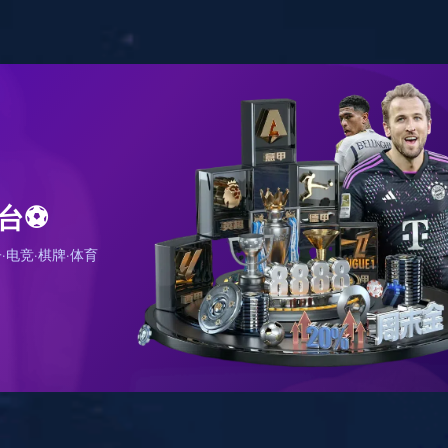
果体育
体育热点
体育明星
服务类型
联络芒果体育官方网
体育明星
首页-
体育明星