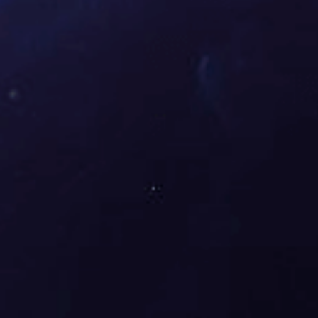
努力赢得荣誉，并留下辉煌记
造自己的品牌形象和历史地位。
要的冠军头衔作为支撑。
目标进行布局。如果他认为目前
定则显得尤为重要。此外，通过
，使其更加理智地审视自身情况
今信息发达且流动性大的篮球圈
此，对未来合作伙伴关系进行评
定程度上影响到其整个职场轨迹
多方面因素综合考虑后的结果。
态势。同时，他还审视着整个市
，使得他的决策充满了战略意义