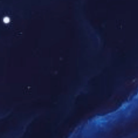
自己所处的平台是否具备长期竞争力，从而决定自己接下来的去
市场环境分析
场环境来看，现在NBA的发展趋势呈现出更加多元化和全球化的
和市场运作能力都在不断提升，这为超级明星提供了更多选择。
门之间竞争愈加激烈。在这样的背景下，字母哥作为联盟中的顶
机，实现自身价值最大化。
同时，各种商业赞助和媒体曝光也使得球员们可以通过不同渠道
况下，如果雄鹿无法提供良好的市场机会或宣传平台，则很难留
在进行续约之前，他理性地选择观察当前市场动态，以及其他潜
，要注意的是，当今NBA已经进入了“超级球队”时代，各种资
况下，一个优秀球员如果想要争取总冠军，就必须认真考虑加盟
不确定性不仅关系到他个人，更涉及整个联盟格局，因此他必须
。
ty芒果体育
职业生涯规划