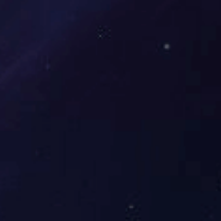
种程度上讲，此次事件标志着新时代运动员思维模式变化，他们
远见的人。这种趋势可能会进一步改变NBA乃至整个体育行业的
相关方密切关注。同时，我们也期待看到更多类似案例，为运动
泰迎战全北现代期待精彩对决双方争夺胜利的激烈较量即将展开