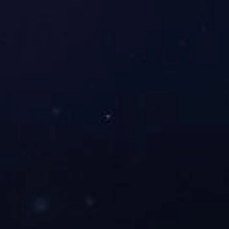
对桑德兰比赛前瞻及胜负预测分析详解
网站地图
XML
果体育
点
星