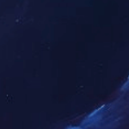
篮球运动中更是如此。字母哥需
实现自我价值。如果雄鹿队不能
职业前景。
赛季，他们未能顺利晋级季后
才，但如果周围缺乏足够实力的
并提升整体战斗力。这包括引进
施加强球队实力，那么字母哥很
具备应对挑战并推动球队前进的
正确的方法重建并持续提升团队
振奋和期待的重要原因。他需要