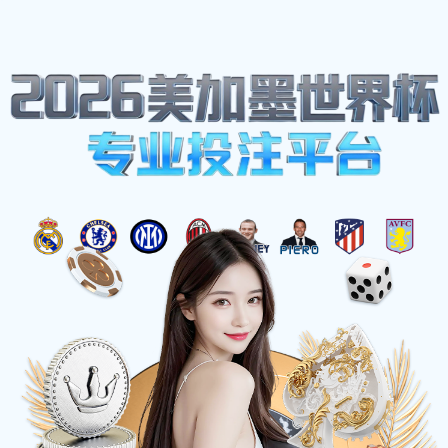
体育明星
体育明星
首页-