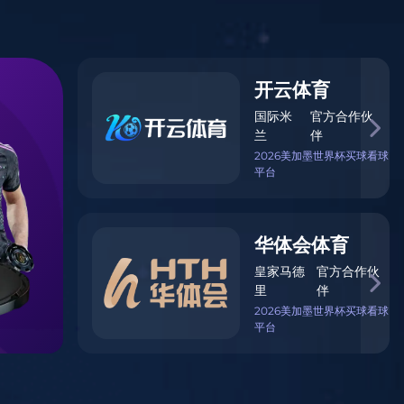
立即预约
站