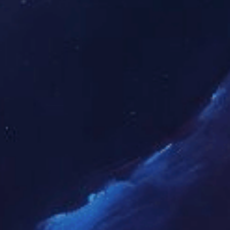
台，使得更多市民能够参与到这
一系列令人瞩目的成绩。
在最近的一场重要比赛中，他们
了极致。这种坚韧不拔的精神不
自己的技战术水平。他们每个成
强大的整体优势。这种全面发展
实。
了许多先进理念和技巧，从而进
终保持竞争力，并在排行榜上持