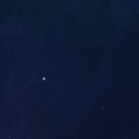
支队伍最初由几名热爱羽毛球的爱
入。通过不断优化训练体系和增
事，为后备人才创造机会。这种
毛球未来的发展奠定了坚实基