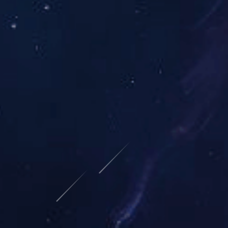
杭州
足球明星伤感背影
好者
图集揭示他们不为
加比
人知的孤独与奋斗
近年
历程
重视
础。
足球明星齐聚法网
决赛现场共赏网球
盛宴与精彩对决
足球明星停球技巧
与战术分析报告及
其对比赛影响的深
入探讨
全球足球巨星背后
的故事与荣耀纪录
片探秘