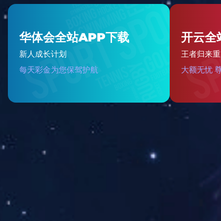
羽
20
在羽
凭借
励。
表现
好地
最新资讯
1、