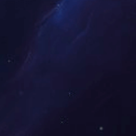
，在商业方面，梅西也极具智慧与远见。他通过各种品牌代言及
内的话语权。这种商业模式，不仅为自己创造财富，也为整个体
关注到足球文化的重要性。
一提的是，无论走到哪里，梅西始终保持谦逊低调。他用实际行
超群技艺，更需要心怀感恩，将爱回馈社会。在这一点上，他无
代球员指明方向。
：
言之，从一个贫困小子到全球巨星，梅西用自己的努力和才华书
因为不懈奋斗与勇敢追梦，让我们看到了一个真实而坚强的人物
应明白，无论处境如何，只要坚持信念，就一定能实现人生目标
，我们期待未来能看到更多像梅西一样优秀的人，用他们不懈努
推动世界体育事业的发展。对于每个热爱足球的人来说，梅西都
向前奔跑！