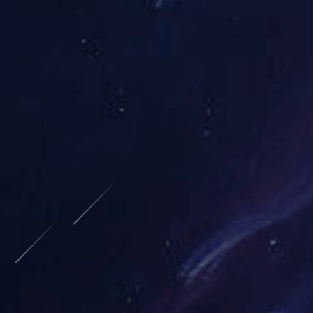
中国足球历史上最
最终
具威慑力的明星球
训练
员是谁揭秘他的传
了基
奇故事与成就
2、
与中国足球明星神
梅西
似的那些人你认得
员。
几个呢
队赢
个人
重庆乒乓球队与广
进攻
州乒乓球队赛后复
记录
盘团队协作的精彩
瞬间与经验总结
无论
佳位
生肖鼠的足球女星
员，
闪耀赛场展现风采