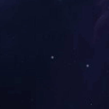
上一篇
广州乒
下一篇
广州排