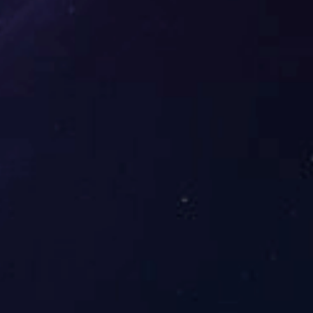
乓球队在选拔赛中以86分稳居积分榜首位展现强劲实力
球队总决赛表现分析：意识与战术的深度探讨与反思