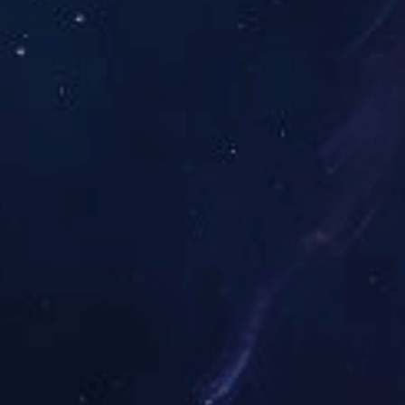
梅西
足球明星伤感背影
大，
图集揭示他们不为
梅西
人知的孤独与奋斗
尽管
历程
他的
的治
足球明星齐聚法网
决赛现场共赏网球
盛宴与精彩对决
足球明星停球技巧
与战术分析报告及
其对比赛影响的深
入探讨
全球足球巨星背后
的故事与荣耀纪录
片探秘