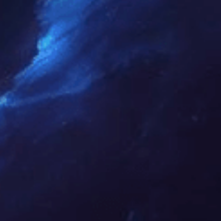
遇不少挫折。尤其是在2014年
并没有让他放弃，相反，更加激
时刻。他带领阿根廷国家队夺得美
梦想，也为全国人民带来了希望
力。他在比赛中表现出色，多场关
他成为历史上第一位同时获得金
句号。
现代足球，同时也积极参与推动
助更多孩子实现他们的足球梦
投身于这项运动。