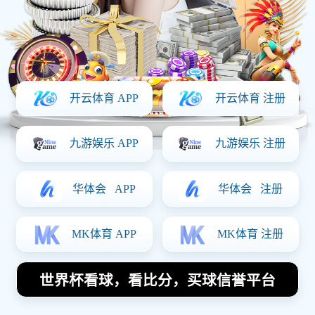
最新资讯
足球明星伤感背影图集揭示他们不
为人知的孤独与奋斗历程
足球明星齐聚法网决赛现场共赏网
球盛宴与精彩对决
足球明星停球技巧与战术分析报告