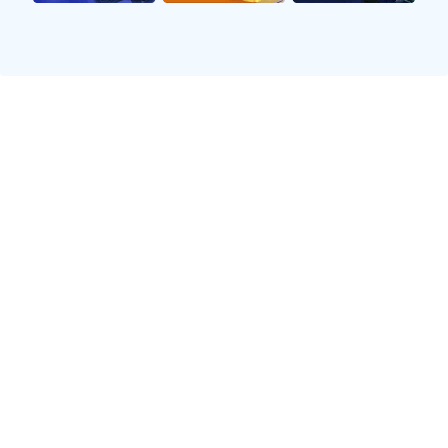
足球明星与泪水中的孩子背后的感
人故事与温暖瞬间
李敏专访：追忆足球生涯的辉煌与
挑战
足球明星追逐的巅峰荣誉是什么以
及它对职业生涯的影响
马其顿足球现状及其杰出球员介绍
与分析
导航