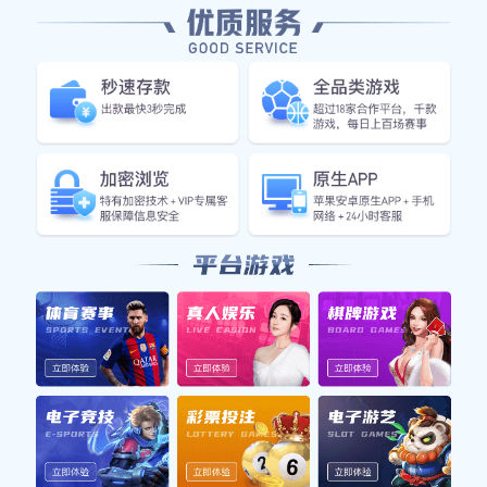
及其对比赛影响的深入探讨
全球足球巨星背后的故事与荣耀纪
录片探秘
中国足球历史上最具威慑力的明星
球员是谁揭秘他的传奇故事与成就
与中国足球明星神似的那些人你认
得几个呢
重庆乒乓球队与广州乒乓球队赛后
复盘团队协作的精彩瞬间与经验总
结
生肖鼠的足球女星闪耀赛场展现风
采与实力的完美结合