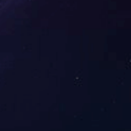
特足球明星纹身艺术展示与背后故事解析
球明星白人球员介绍及其在球队中的重要角色分析