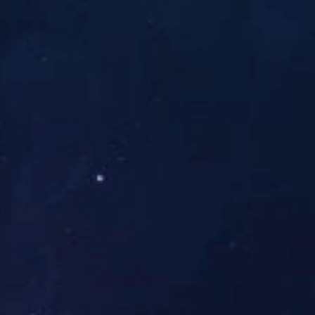
最为人熟知的是他双手指天的姿
重要比赛中，当他打入关键进球
赛事中，梅西打入超远距离进球
粹的表达，让无数球迷为之动