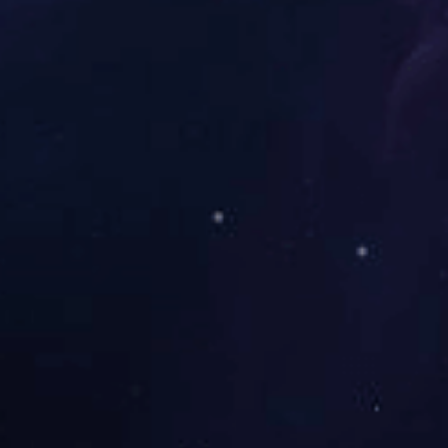
上一篇
梅西独
下一篇
法国足