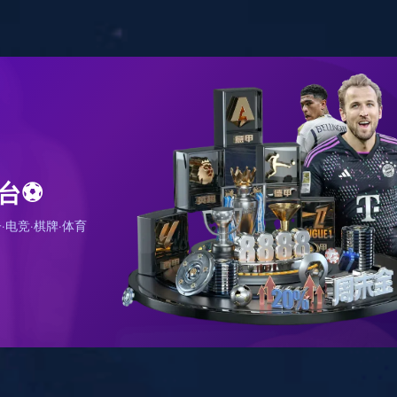
果体育
体育热点
体育明星
服务类型
联络芒果体育官方网
体育明星
首页-
体育明星