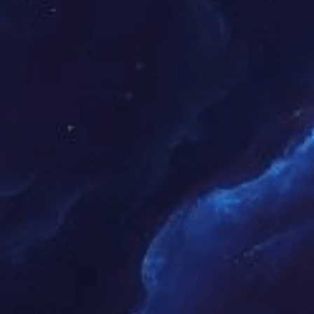
个人风格与影响
独特而富有个性的庆祝动作，使他的形象在全球范围内深入人心
式，而是保持了一份低调和简约，这恰恰反映出他的谦逊和职业
领域，这一特质尤为珍贵。
同时，随着时间推移，越来越多年轻足球运动员开始模仿他的这
流。这不仅彰显了梅西作为偶像级人物的重要性，还促进了年轻
认同。
影响力并不局限于体育领域，它还延伸到了社会各个层面。许多
力，无论是在竞技体育还是生活工作中，都可以从中汲取动力。
种文化现象，被广泛传播并认可。
体育官方网站
塑造独特魅力
所述，梅西通过自己丰富多彩且富有情感色彩的足球庆祝动作，
他不仅是一名顶尖运动员，更是一位具有人文关怀及社会责任感
人追求梦想，实现自我价值。