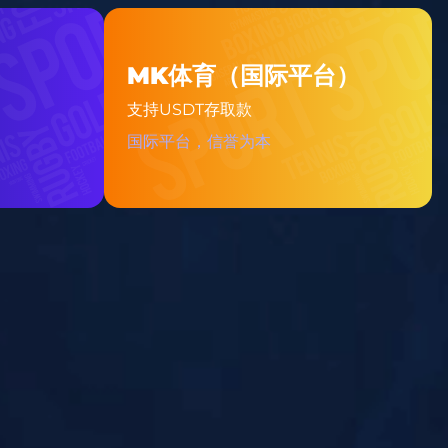
种简单的表达，更是他激情与个
入解析，探讨其背后的情感、文
次，分析这些动作如何连接球迷
风格以及影响；最后，总结这些
我们将更深刻地理解这位伟大球