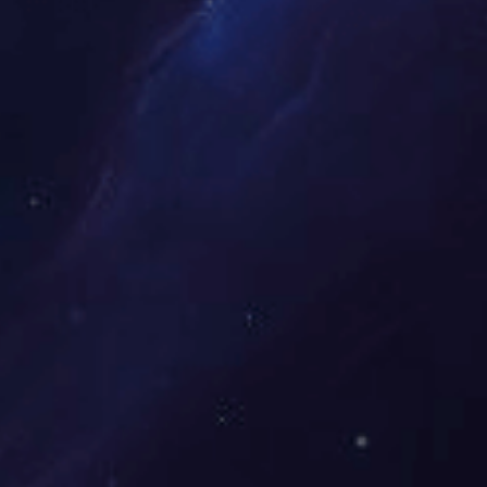
，在观看每一场比赛时，我们看到的不仅是一个人在踢球，而是
的方式告诉我们：人生如同一场比赛，无论成败，都要勇敢面对
间。
，随着社交媒体的发展，梅西通过各种平台分享自己的喜怒哀乐
为了一代又一代年轻人的榜样，以至于他们愿意追随他的脚步，
让世界变得更加美好。
：
所述，通过解析梅西精彩纷呈且富有激情与个性的足球庆祝动作
深厚情感以及个人魅力。这些元素不仅丰富了我们的观看体验，
挑战持有更积极乐观态度。
为如此，梅西才能够赢得全世界无数球迷爱戴，并始终屹立于足
呐喊，都铭刻着属于这个时代最闪耀的一页，让我们期待未来能