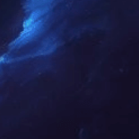
。他极少采用夸张或过于戏剧化
精神。在这个充满竞争和压力的
些经典举动，从而形成了一股新
一代对于足球文化和精神价值观
人把他的成功视为追逐梦想的不
因此，他所展现出的风格已经成
不断地塑造着自己独特的人格魅
的大使，通过自己的行为鼓励着