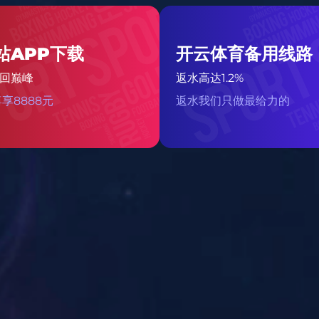
西足球庆祝动作解析展现激情与个性魅力的瞬间
25-11-05 21:24:28
作为当今足球界的传奇人物，其在比赛中的庆祝动作不仅仅是一
力的充分展现。本文将从四个方面对梅西的足球庆祝动作进行深
个人特色。首先，文章将回顾梅西经典的庆祝动作及其意义；其
员之间的情感纽带；接着，探讨梅西庆祝动作中所体现出的个人
如何共同构成了梅西在全球范围内的独特魅力。通过以上分析，
场上场下所传达的信息。