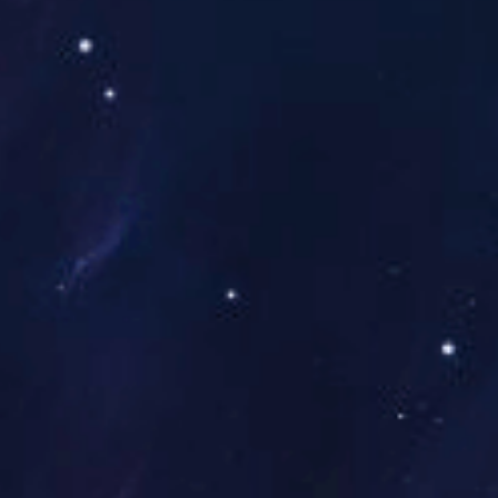
经典庆祝动作解析
在进球后的庆祝方式多种多样，每一种都有其独特的含义。其中
这一动作象征着对上天的感谢，也代表着对家人的思念。在许多
这一举动更显得意义非凡。
，还有一次让人印象深刻的庆祝是在2015年巴萨与曼城的欧冠
他用双手捂住脸庞，眼角流露出难以自抑的喜悦。这种真挚而纯
也展示了他对足球热爱的真实情感。