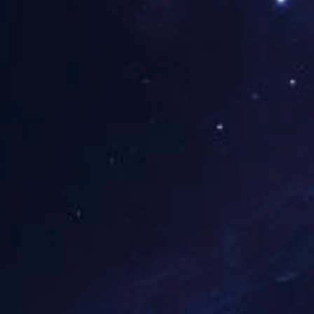
3、
与实力的完美结合
梅西
足球明星与泪水中
的方
的孩子背后的感人
体育
故事与温暖瞬间
与此
的潮
李敏专访：追忆足
念的
球生涯的辉煌与挑
战
这种
懈努
为一
足球明星追逐的巅
峰荣誉是什么以及
芒果
它对职业生涯的影
响
4、
综上
马其顿足球现状及
力。
其杰出球员介绍与
更多
分析