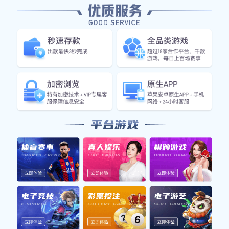
及其对比赛影响的深入探讨
全球足球巨星背后的故事与荣耀纪
录片探秘
中国足球历史上最具威慑力的明星
球员是谁揭秘他的传奇故事与成就
与中国足球明星神似的那些人你认
得几个呢
重庆乒乓球队与广州乒乓球队赛后
复盘团队协作的精彩瞬间与经验总
结
生肖鼠的足球女星闪耀赛场展现风
采与实力的完美结合