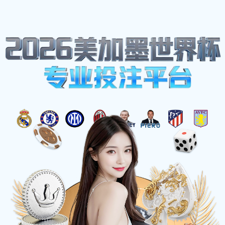
体育热点
体育热点
首页-