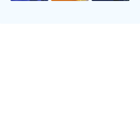
足球明星与泪水中的孩子背后的感
人故事与温暖瞬间
李敏专访：追忆足球生涯的辉煌与
挑战
足球明星追逐的巅峰荣誉是什么以
及它对职业生涯的影响
马其顿足球现状及其杰出球员介绍
与分析
导航