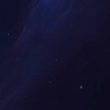
相对，一些缺乏明确领导层次结构或权威角色不鲜明的球队，如
面，不利于形成有效合作。因此，在培养年轻新秀时，加强他们
安足球队长远发展的关键所在。
：
以上几个方面，我们可以看出，西安足球队在团队协作上的优势
心理素质以及建立良好的沟通机制等方面。此外，在领导力方面
顶级俱乐部相比，仍然存在着差距，需要不断改进及调整策略，
tal, 西安足球隊若能继续深化这些领域，将极大地促进自身全面
研究，不仅为当下提供了思考，也为未来的发展指明了方向，希
共同推动中国足坛的发展进步。
星倾情代言的美味食品让你享受运动与美食的完美结合