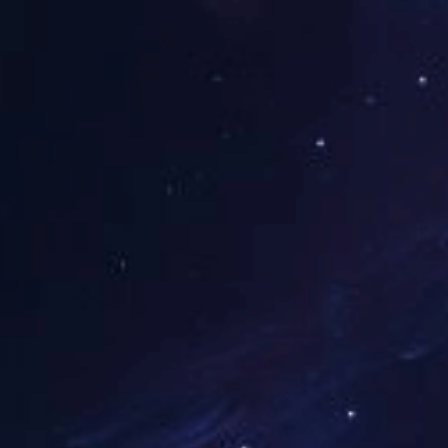
与实力的完美结合
赛后
解决
足球明星与泪水中
此外
的孩子背后的感人
这种
故事与温暖瞬间
相比
李敏专访：追忆足
的重
球生涯的辉煌与挑
效路
战
mg
足球明星追逐的巅
4
峰荣誉是什么以及
领导
它对职业生涯的影
球员
响
拥有
马其顿足球现状及
难局
其杰出球员介绍与
常宝
分析