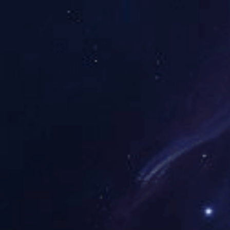
与其
中国足球历史上最
受到
具威慑力的明星球
的一
员是谁揭秘他的传
奇故事与成就
2、
心理
与中国足球明星神
紧张
似的那些人你认得
理辅
几个呢
通过
心态
重庆乒乓球队与广
州乒乓球队赛后复
相较
盘团队协作的精彩
他们
瞬间与经验总结
要意
3、
生肖鼠的足球女星
闪耀赛场展现风采
良好