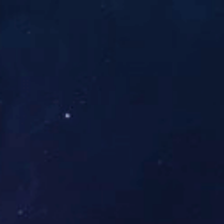
战术配合体现在每位球员之间的
置和职责，从而提高整体的进攻
跑位，这就要求他们在平时训练
间上的积累和相互间的信任。