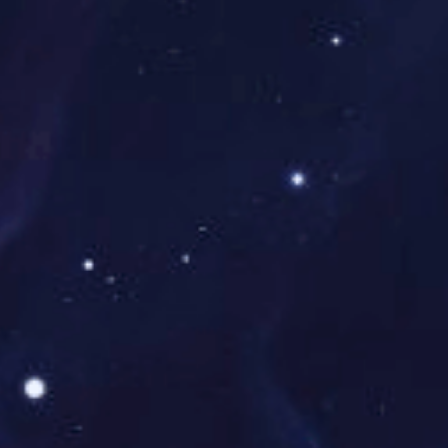
他球队相比，例如广州恒大，他们在战术配合上也十分注重，但
一定影响。因此，保持稳定阵容对于增强战术配合至关重要，而
点。
心理素质对团队协作的影响
素质是决定一支球队能否在关键时刻发挥水平的重要因素。在高
或者不适应，从而影响整个团队协作。而西安足球队近年来逐渐
导来帮助球员调整心态。
专业心理咨询师的辅导，球员们在面对压力时能够更加冷静，从
不仅有助于个人发挥，还能增强整体士气，提高全队凝聚力。
之下，一些传统强队如北京国安虽然具备较强实力，但在心理素
在关键赛事中容易出现失误。因此，加强心理素质建设，对于提
义。
沟通机制对协作效果的促进
的沟通机制是确保各个位置球员协调一致的重要保障。在西安足