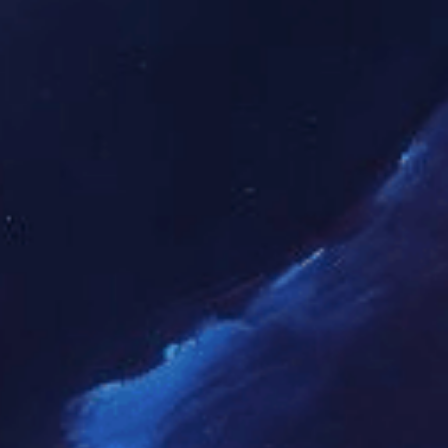
由于人员流动较大，默契度可能
这是西安足球队可以进一步提升
压环境下，一些球员可能会出现
认识到这一点，因此开始引入心
而做出更理智的决策。这种积极
质培养上未必有所侧重，这使得
升西安足球队整体竞争力具有重
球队内部，通过建立定期会议和