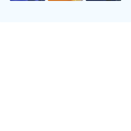
足球明星与泪水中的孩子背后的感
人故事与温暖瞬间
李敏专访：追忆足球生涯的辉煌与
挑战
足球明星追逐的巅峰荣誉是什么以
及它对职业生涯的影响
马其顿足球现状及其杰出球员介绍
与分析
导航