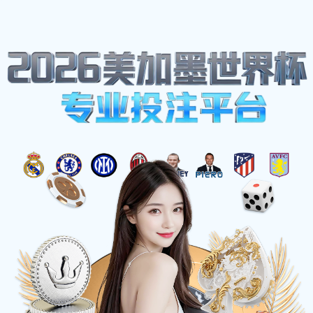
体育热点
体育热点
首页-