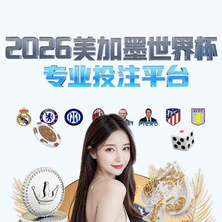
体育热点
体育热点
首页-