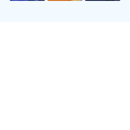
足球明星与泪水中的孩子背后的感
人故事与温暖瞬间
李敏专访：追忆足球生涯的辉煌与
挑战
足球明星追逐的巅峰荣誉是什么以
及它对职业生涯的影响
马其顿足球现状及其杰出球员介绍
与分析
导航